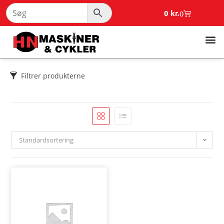
0
kr.
0
Filtrer produkterne
Standardsortering