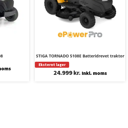
08
STIGA TORNADO 5108E Batteridrevet traktor
Eksternt lager
 moms
24.999
kr.
Inkl. moms