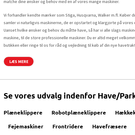
matche dine ønsker og behov med en af vores mange maskiner.
Vi forhandler kendte mærker som Stiga, Husqvarna, Walker m.fl. Køber d
samler vi naturligvis maskinerne, de er opstartet og klargjorte på vore
Uanset hvilke ønsker og behov du måtte have, så har vi alle slags maskiner
maskine, til de store professionelle maskiner. Du er altid meget velkomm
butikken eller ringe til os for råd og vejledning til køb af din nye havetrak
LÆS MERE
Se vores udvalg indenfor Have/Par
Plæneklippere
Robotplæneklippere
Hækkek
Fejemaskiner
Frontridere
Havefræsere