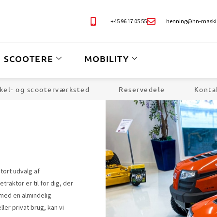
+45 96 17 05 55
henning@hn-maski
SCOOTERE
MOBILITY
kel- og scooterværksted
Reservedele
Konta
tort udvalg af
traktor er til for dig, der
t med en almindelig
ler privat brug, kan vi