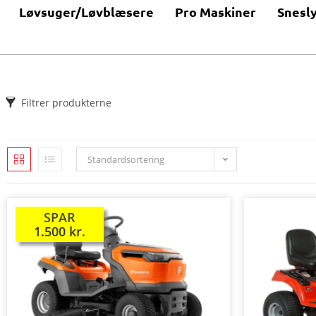
Løvsuger/Løvblæsere
Pro Maskiner
Snesl
Filtrer produkterne
Standardsortering
SPAR
TILBUD!
1.500
kr.