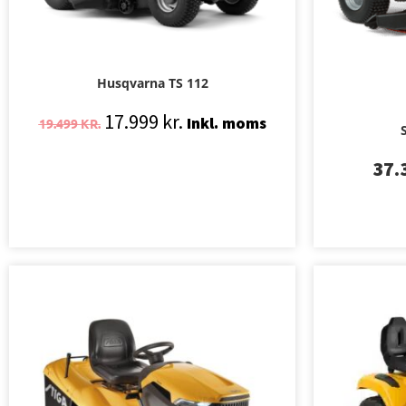
Husqvarna TS 112
17.999
kr.
Inkl. moms
19.499
KR.
37.