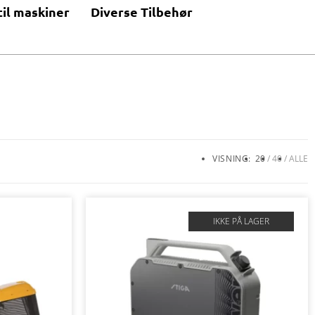
til maskiner
Diverse Tilbehør
VISNING:
20
40
ALLE
IKKE PÅ LAGER