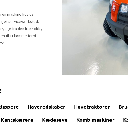
u en maskine hos os
s eget serviceværksted.
, lige fra den lille hobby
en til at komme forbi
tor.
k
lippere
Haveredskaber
Havetraktorer
Bru
Kantskærere
Kædesave
Kombimaskiner
K