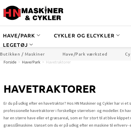
HAVE/PARK
CYKLER OG ELCYKLER
LEGETØJ
Butikken / Maskiner
Have/Park værksted
Cy
Forside
>
Have/Park
>
Havetraktorer
HAVETRAKTORER
Er du på udkig efter en havetraktor? Hos HN Maskiner og Cykler har vi et s
professionelle havetraktorer i forskellige størrelser- og modeller. En have
har en større have eller et græsareal, som er for stort til at blive klippe
græsslåmaskine. Uanset om du er på udkig efter en maskine til erhverv- el