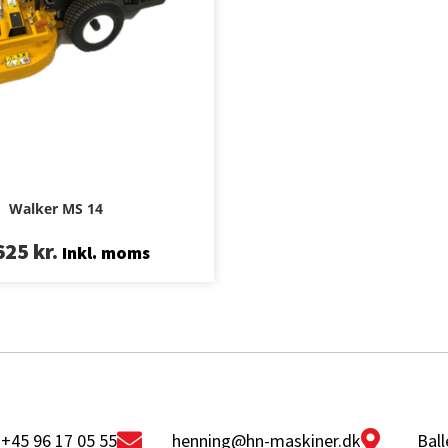
Walker MS 14
625
kr.
Inkl. moms
+45 96 17 05 55
henning@hn-maskiner.dk
Ball