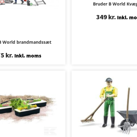
Bruder B World Kvæ
349
kr.
Inkl. m
B World brandmandssæt
75
kr.
Inkl. moms