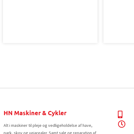
HN Maskiner & Cykler
Alt i maskiner til pleje og vedligeholdelse af have,
park, skov og vejarealer. Samt salg og reparation af