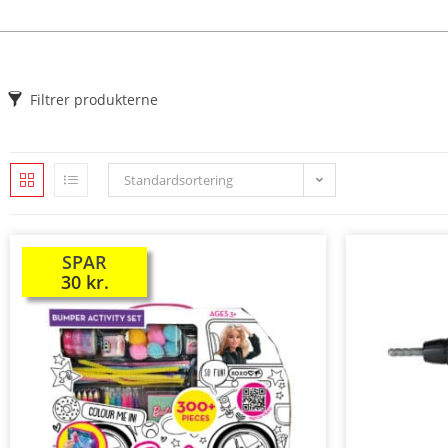
Filtrer produkterne
Standardsortering
SPAR
TILBUD!
30
kr.