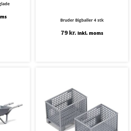
glade
oms
Bruder Bigballer 4 stk
79
kr.
Inkl. moms