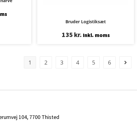
nharve
oms
Bruder Logistiksæt
135
kr.
Inkl. moms
1
2
3
4
5
6
erumvej 104, 7700 Thisted