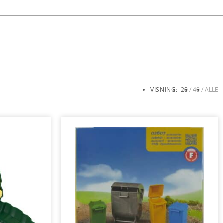
VISNING:
20
40
ALLE