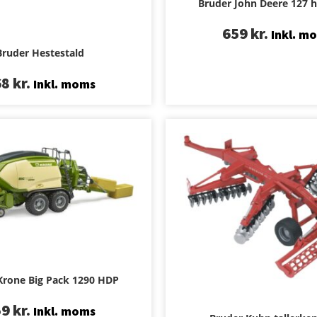
Bruder John Deere 127 h
659
kr.
Inkl. m
Bruder Hestestald
68
kr.
Inkl. moms
Krone Big Pack 1290 HDP
59
kr.
Inkl. moms