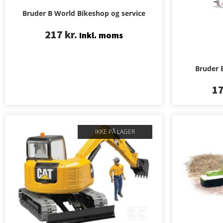
Bruder B World Bikeshop og service
217
kr.
Inkl. moms
Bruder 
1
IKKE PÅ LAGER