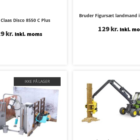
Bruder Figursæt landmand in
Claas Disco 8550 C Plus
129
kr.
Inkl. m
29
kr.
Inkl. moms
IKKE PÅ LAGER