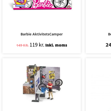
Barbie AktivitetsCamper
B
119
kr.
2
Inkl. moms
149
KR.