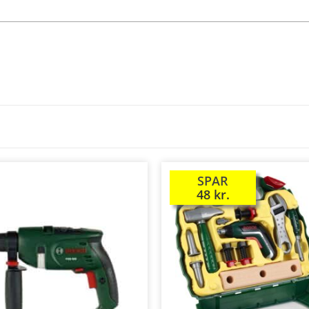
SPAR
TILBUD!
48
kr.