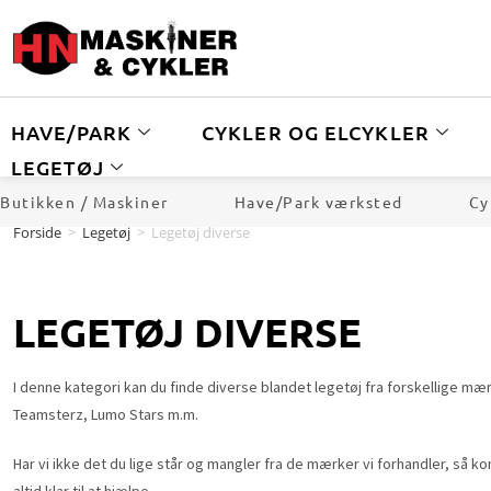
HAVE/PARK
CYKLER OG ELCYKLER
LEGETØJ
Butikken / Maskiner
Have/Park værksted
Cy
Forside
>
Legetøj
>
Legetøj diverse
LEGETØJ DIVERSE
I denne kategori kan du finde diverse blandet legetøj fra forskellige mærk
Teamsterz, Lumo Stars m.m.
Har vi ikke det du lige står og mangler fra de mærker vi forhandler, så kon
altid klar til at hjælpe.