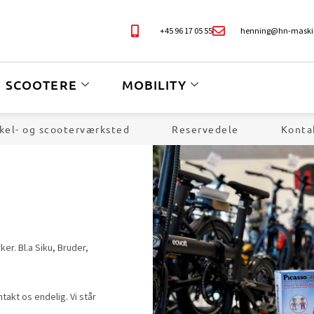
+45 96 17 05 55
henning@hn-maski
SCOOTERE
MOBILITY
kel- og scooterværksted
Reservedele
Konta
er. Bl.a Siku, Bruder,
takt os endelig. Vi står