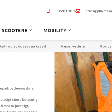
+45 96 17 05 55
henning@hn-maski
SCOOTERE
MOBILITY
kel- og scooterværksted
Reservedele
Konta
ve/park batteri-maskiner.
 stadigt større betydning,
 tilmed miljøvenligt,
lere forskellige modeller.