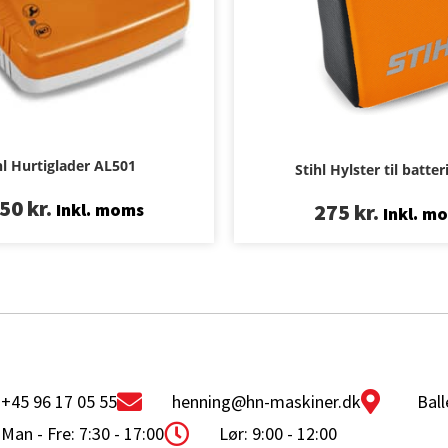
hl Hurtiglader AL501
Stihl Hylster til batte
350
kr.
275
kr.
Inkl. moms
Inkl. m
+45 96 17 05 55
henning@hn-maskiner.dk
Ball
Man - Fre: 7:30 - 17:00
Lør: 9:00 - 12:00