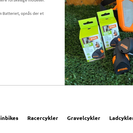
um Batteriet, opnås der et
inbikes
Racercykler
Gravelcykler
Ladcykle