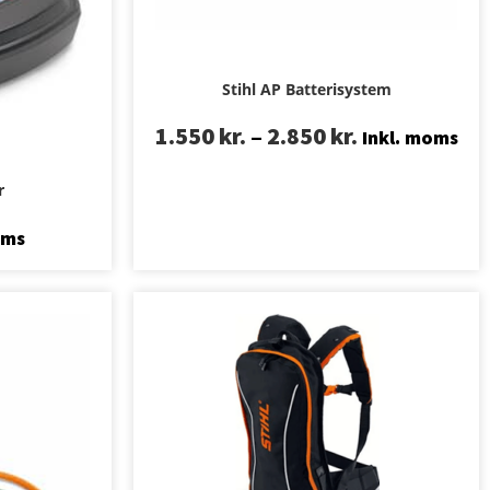
Stihl AP Batterisystem
1.550
kr.
–
2.850
kr.
Inkl. moms
r
oms