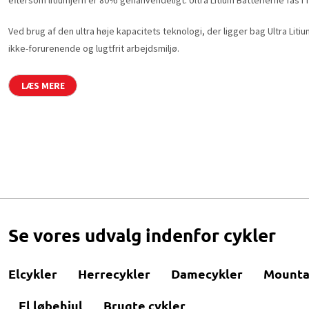
Ved brug af den ultra høje kapacitets teknologi, der ligger bag Ultra Liti
ikke-forurenende og lugtfrit arbejdsmiljø.
LÆS MERE
Se vores udvalg indenfor cykler
Elcykler
Herrecykler
Damecykler
Mounta
El løbehjul
Brugte cykler