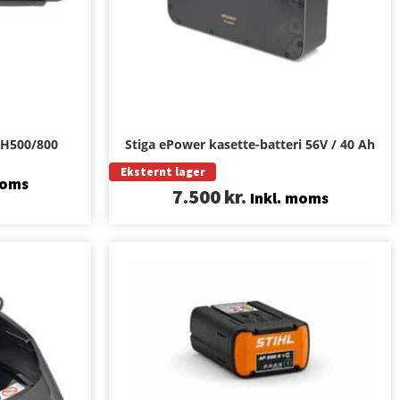
 H500/800
Stiga ePower kasette-batteri 56V / 40 Ah
Eksternt lager
moms
7.500
kr.
Inkl. moms