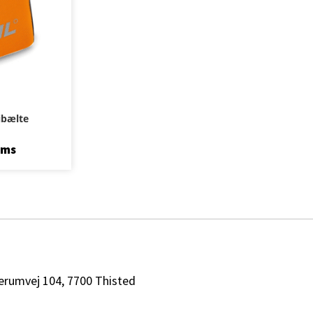
ribælte
oms
erumvej 104, 7700 Thisted