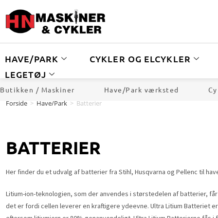
HAVE/PARK
CYKLER OG ELCYKLER
LEGETØJ
Butikken / Maskiner
Have/Park værksted
Cy
Forside
>
Have/Park
>
Batterier
BATTERIER
Her finder du et udvalg af batterier fra Stihl, Husqvarna og Pellenc til ha
Litium-ion-teknologien, som der anvendes i størstedelen af batterier, får
det er fordi cellen leverer en kraftigere ydeevne. Ultra Litium Batteriet er
eftersom litiumjern er 80% genanvendeligt. Ultra Litium Batterierne fås i f