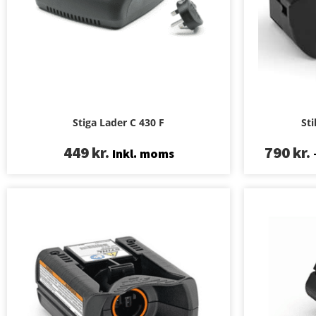
Stiga Lader C 430 F
Sti
449
kr.
790
kr.
Inkl. moms