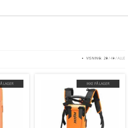
VISNING:
20
40
ALLE
PÅ LAGER
IKKE PÅ LAGER