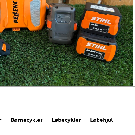
r
Børnecykler
Løbecykler
Løbehjul