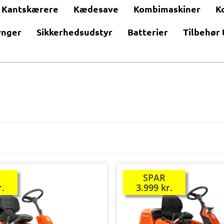
Kantskærere
Kædesave
Kombimaskiner
K
ynger
Sikkerhedsudstyr
Batterier
Tilbehør 
SPAR
TILBUD!
r.
3.999
kr.