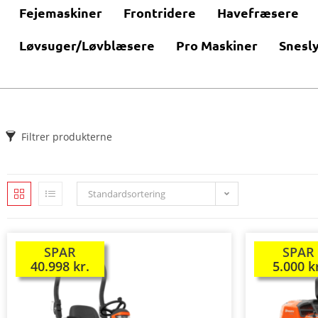
Fejemaskiner
Frontridere
Havefræsere
Løvsuger/Løvblæsere
Pro Maskiner
Snesl
Filtrer produkterne
Standardsortering
SPAR
SPAR
TILBUD!
TILBUD!
40.998
kr.
5.000
k