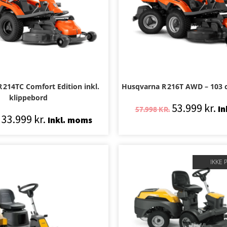
 214TC Comfort Edition inkl.
Husqvarna R 216T AWD – 103 
klippebord
53.999
kr.
In
57.998
KR.
33.999
kr.
Inkl. moms
IKKE 