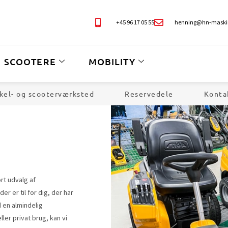
+45 96 17 05 55
henning@hn-maski
SCOOTERE
MOBILITY
kel- og scooterværksted
Reservedele
Konta
ort udvalg af
er er til for dig, der har
d en almindelig
ler privat brug, kan vi