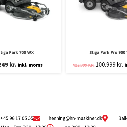
Stiga Park 700 WX
Stiga Park Pro 900
249
kr.
100.999
kr.
Inkl. moms
I
122.999
KR.
+45 96 17 05 55
henning@hn-maskiner.dk
Ball