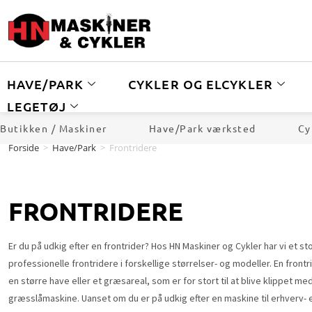
HAVE/PARK
CYKLER OG ELCYKLER
LEGETØJ
Butikken / Maskiner
Have/Park værksted
Cy
Forside
>
Have/Park
>
Frontridere
FRONTRIDERE
Er du på udkig efter en frontrider? Hos HN Maskiner og Cykler har vi et st
professionelle frontridere i forskellige størrelser- og modeller. En frontrid
en større have eller et græsareal, som er for stort til at blive klippet me
græsslåmaskine. Uanset om du er på udkig efter en maskine til erhverv- el