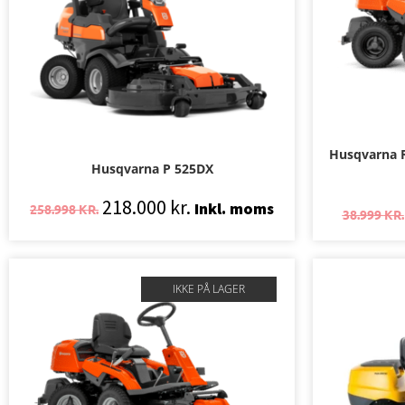
Husqvarna R
Husqvarna P 525DX
218.000
kr.
Inkl. moms
258.998
KR.
38.999
KR.
IKKE PÅ LAGER