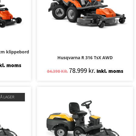
cm klippebord
Husqvarna R 316 TsX AWD
kl. moms
78.999
kr.
Inkl. moms
84.398
KR.
PÅ LAGER