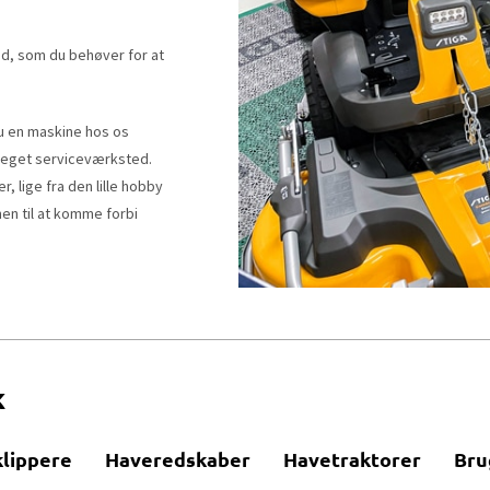
ed, som du behøver for at
u en maskine hos os
s eget serviceværksted.
, lige fra den lille hobby
en til at komme forbi
k
lippere
Haveredskaber
Havetraktorer
Bru