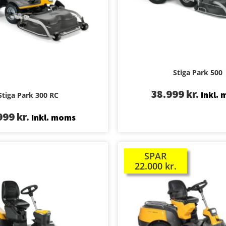
Stiga Park 500
38.999
kr.
Inkl.
Stiga Park 300 RC
999
kr.
Inkl. moms
SPAR
TILBUD!
22.000
kr.