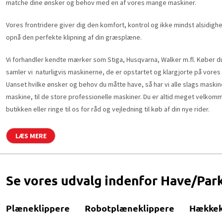
matche dine ønsker og behov med en af vores mange maskiner.
Vores frontridere giver dig den komfort, kontrol og ikke mindst alsidigh
opnå den perfekte klipning af din græsplæne.
Vi forhandler kendte mærker som Stiga, Husqvarna, Walker m.fl. Køber d
samler vi naturligvis maskinerne, de er opstartet og klargjorte på vore
Uanset hvilke ønsker og behov du måtte have, så har vi alle slags maskiner
maskine, til de store professionelle maskiner. Du er altid meget velkomm
butikken eller ringe til os for råd og vejledning til køb af din nye rider.
LÆS MERE
Se vores udvalg indenfor Have/Par
Plæneklippere
Robotplæneklippere
Hækkek