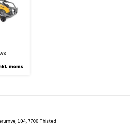
 WX
nkl. moms
erumvej 104, 7700 Thisted