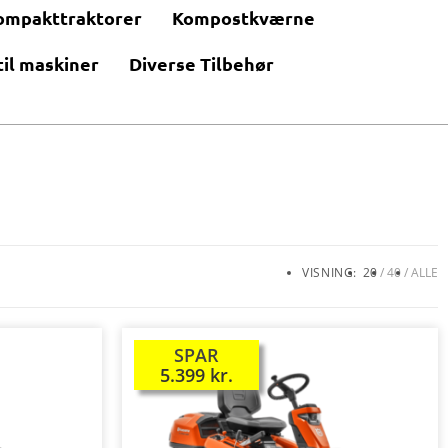
ompakttraktorer
Kompostkværne
til maskiner
Diverse Tilbehør
VISNING:
20
40
ALLE
SPAR
TILBUD!
5.399
kr.