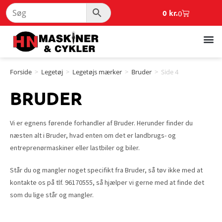
0
kr.
0
Forside
>
Legetøj
>
Legetøjs mærker
>
Bruder
>
Side 4
BRUDER
Vi er egnens førende forhandler af Bruder. Herunder finder du
næsten alt i Bruder, hvad enten om det er landbrugs- og
entreprenørmaskiner eller lastbiler og biler.
Står du og mangler noget specifikt fra Bruder, så tøv ikke med at
kontakte os på tlf. 96170555, så hjælper vi gerne med at finde det
som du lige står og mangler.