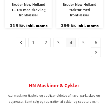
Bruder New Holland
Bruder New Holland
T5.120 med skovl og
traktor med
frontlæsser
frontlæsser
319
kr.
399
kr.
Inkl. moms
Inkl. moms
1
2
3
4
5
6
HN Maskiner & Cykler
Alt i maskiner til pleje og vedligeholdelse af have, park, skov og
vejarealer. Samt salg og reparation af cykler og scootere m.m.