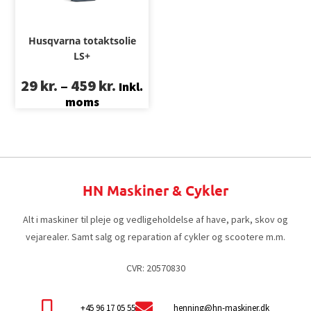
Husqvarna totaktsolie
LS+
29
kr.
–
459
kr.
Inkl.
moms
HN Maskiner & Cykler
Alt i maskiner til pleje og vedligeholdelse af have, park, skov og
vejarealer. Samt salg og reparation af cykler og scootere m.m.
CVR: 20570830
+45 96 17 05 55
henning@hn-maskiner.dk