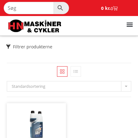
0
kr.
0
Filtrer produkterne
Standardsortering