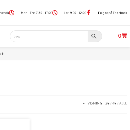
ner.dk
Man - Fre: 7:30 - 17:00
Lør: 9:00 - 12:00
Følg os på Facebook
0
kt
VISNING:
20
40
ALLE