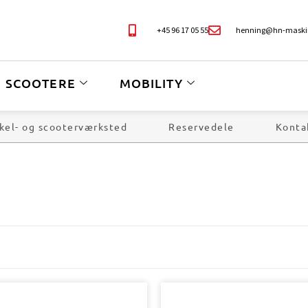
+45 96 17 05 55
henning@hn-maski
SCOOTERE
MOBILITY
kel- og scooterværksted
Reservedele
Konta