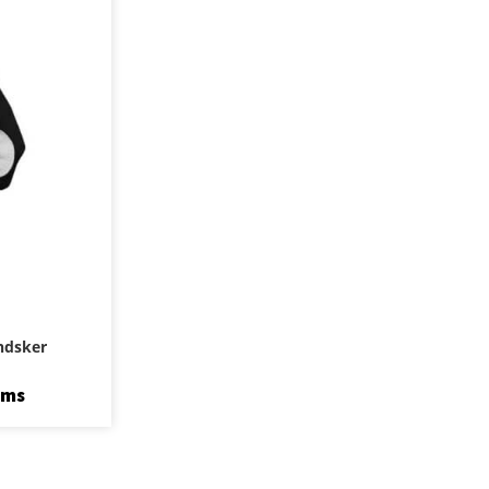
ndsker
oms