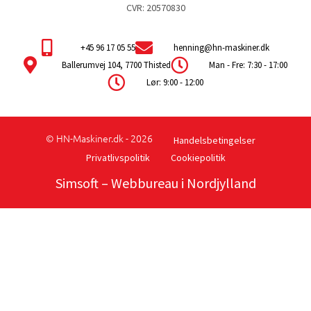
CVR: 20570830
+45 96 17 05 55
henning@hn-maskiner.dk
Ballerumvej 104, 7700 Thisted
Man - Fre: 7:30 - 17:00
Lør: 9:00 - 12:00
© HN-Maskiner.dk - 2026
Handelsbetingelser
Privatlivspolitik
Cookiepolitik
Simsoft
– Webbureau i Nordjylland