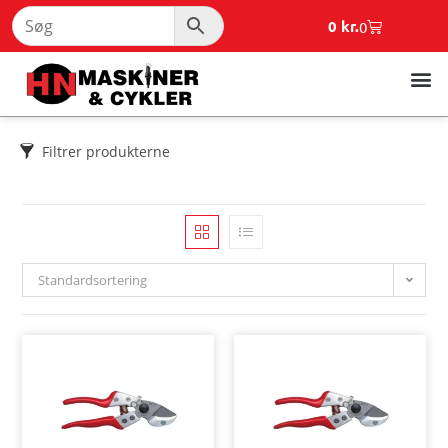
0
kr.
0
Filtrer produkterne
Standardsortering