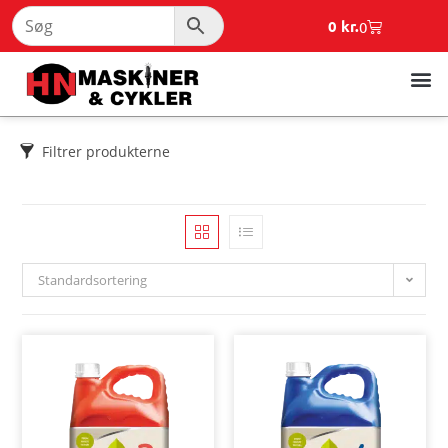
0
kr.
0
Filtrer produkterne
Standardsortering