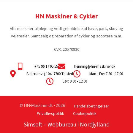
HN Maskiner & Cykler
Alt i maskiner til pleje og vedligeholdelse af have, park, skov og
vejarealer. Samt salg og reparation af cykler og scootere m.m.
CVR: 20570830
+45 96 17 05 55
henning@hn-maskiner.dk
Ballerumvej 104, 7700 Thisted
Man - Fre: 7:30 - 17:00
Lør: 9:00 - 12:00
© HN-Maskiner.dk - 2026
Handelsbetingelser
Privatlivspolitik
Cookiepolitik
Simsoft
– Webbureau i Nordjylland