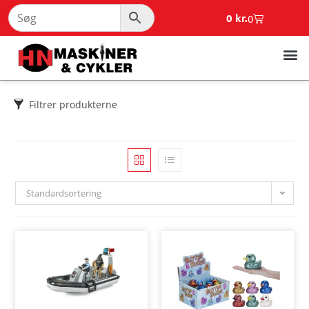
0
kr.
0
Filtrer produkterne
Standardsortering