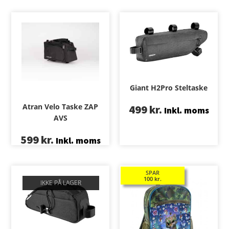
Giant H2Pro Steltaske
Atran Velo Taske ZAP
499
kr.
Inkl. moms
AVS
599
kr.
Inkl. moms
SPAR
100
kr.
IKKE PÅ LAGER