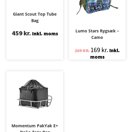
Giant Scout Top Tube
Bag
Lumo Stars Rygsæk –
459
kr.
Inkl. moms
Camo
169
kr.
Inkl.
269
KR.
moms
Momentum PakYak E+