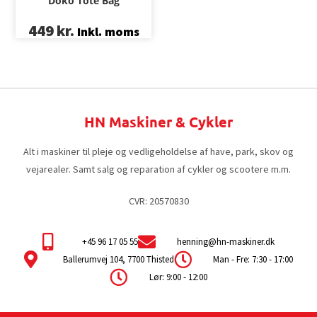
Doko Tote Bag
449
kr.
Inkl. moms
HN Maskiner & Cykler
Alt i maskiner til pleje og vedligeholdelse af have, park, skov og
vejarealer. Samt salg og reparation af cykler og scootere m.m.
CVR: 20570830
+45 96 17 05 55
henning@hn-maskiner.dk
Ballerumvej 104, 7700 Thisted
Man - Fre: 7:30 - 17:00
Lør: 9:00 - 12:00