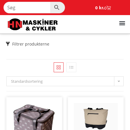
0
kr.
0
Filtrer produkterne
Standardsortering