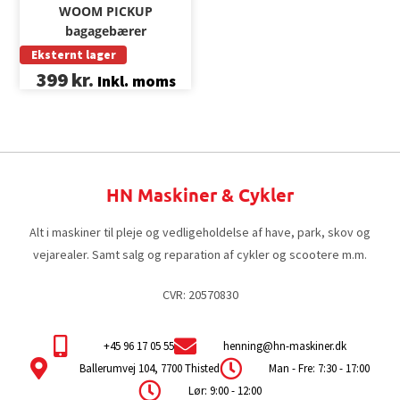
WOOM PICKUP
bagagebærer
Eksternt lager
399
kr.
Inkl. moms
HN Maskiner & Cykler
Alt i maskiner til pleje og vedligeholdelse af have, park, skov og
vejarealer. Samt salg og reparation af cykler og scootere m.m.
CVR: 20570830
+45 96 17 05 55
henning@hn-maskiner.dk
Ballerumvej 104, 7700 Thisted
Man - Fre: 7:30 - 17:00
Lør: 9:00 - 12:00