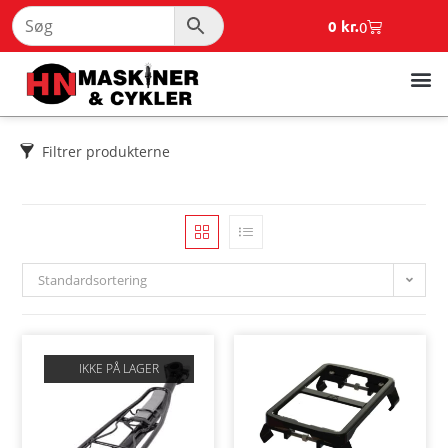
0
kr.
0
Filtrer produkterne
Standardsortering
IKKE PÅ LAGER