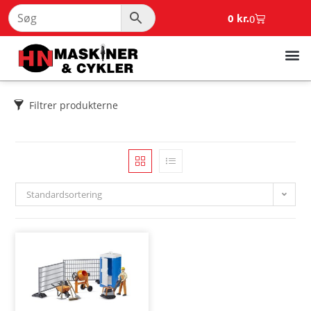
0
kr.
0
Filtrer produkterne
Standardsortering