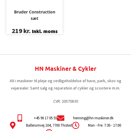
Bruder Construction
sæt
219
kr.
Inkl. moms
HN Maskiner & Cykler
Alt i maskiner til pleje og vedligeholdelse af have, park, skov og
vejarealer. Samt salg og reparation af cykler og scootere m.m.
CVR: 20570830
+45 96 17 05 55
henning@hn-maskiner.dk
Ballerumvej 104, 7700 Thisted
Man - Fre: 7:30 - 17:00