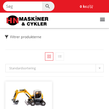
0
kr.
0
Filtrer produkterne
Standardsortering