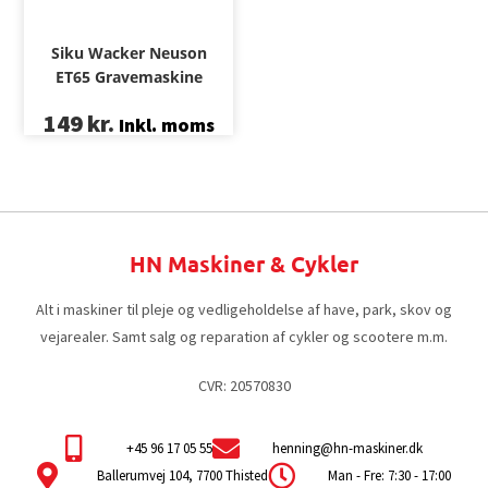
Siku Wacker Neuson
ET65 Gravemaskine
149
kr.
Inkl. moms
HN Maskiner & Cykler
Alt i maskiner til pleje og vedligeholdelse af have, park, skov og
vejarealer. Samt salg og reparation af cykler og scootere m.m.
CVR: 20570830
+45 96 17 05 55
henning@hn-maskiner.dk
Ballerumvej 104, 7700 Thisted
Man - Fre: 7:30 - 17:00