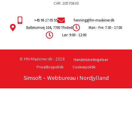
CVR: 20570830
+45 96 17 05 55
henning@hn-maskiner.dk
Ballerumvej 104, 7700 Thisted
Man - Fre: 7:30 - 17:00
Lør: 9:00 - 12:00
© HN-Maskiner.dk - 2026
Handelsbetingelser
Privatlivspolitik
Cookiepolitik
Simsoft
– Webbureau i Nordjylland