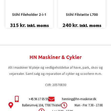
Stihl Fileholder 2-i-1
Stihl Filstøtte L700
315
kr.
240
kr.
Inkl. moms
Inkl. moms
HN Maskiner & Cykler
Alt i maskiner til pleje og vedligeholdelse af have, park, skov og
vejarealer. Samt salg og reparation af cykler og scootere m.m.
CVR: 20570830
+45 96 17 05 55
henning@hn-maskiner.dk
Ballerumvej 104, 7700 Thisted
Man - Fre: 7:30 - 17:00