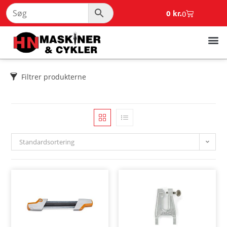
0
kr.
0
Filtrer produkterne
Standardsortering