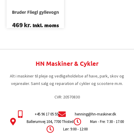
Bruder Fliegl gyllevogn
469
kr.
Inkl. moms
HN Maskiner & Cykler
Alt i maskiner til pleje og vedligeholdelse af have, park, skov og
vejarealer. Samt salg og reparation af cykler og scootere m.m.
CVR: 20570830
+45 96 17 05 55
henning@hn-maskiner.dk
Ballerumvej 104, 7700 Thisted
Man - Fre: 7:30 - 17:00
Lør: 9:00 - 12:00