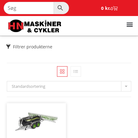
0
kr.
0
Filtrer produkterne
Standardsortering