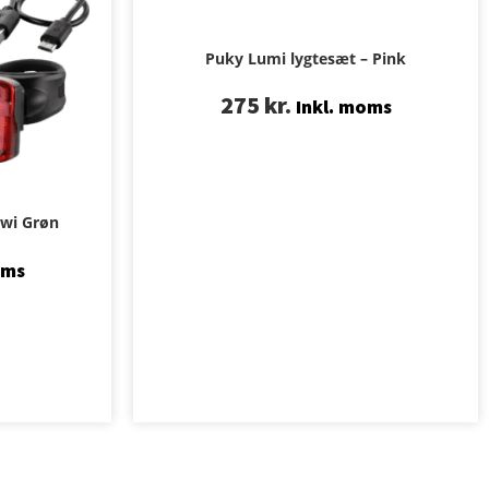
Puky Lumi lygtesæt – Pink
275
kr.
Inkl. moms
iwi Grøn
oms