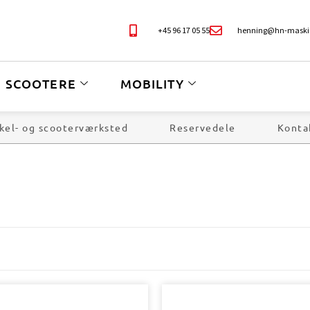
+45 96 17 05 55
henning@hn-maski
SCOOTERE
MOBILITY
kel- og scooterværksted
Reservedele
Konta