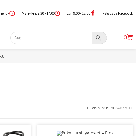
ner.dk
Man - Fre: 7:30 - 17:00
Lør: 9:00 - 12:00
Følg os på Facebook
0
kt
VISNING:
20
40
ALLE