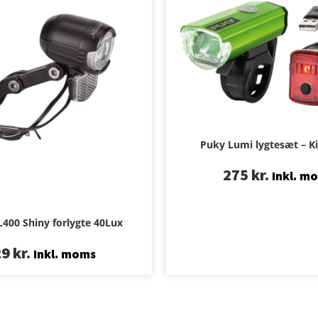
Puky Lumi lygtesæt – K
275
kr.
Inkl. m
L400 Shiny forlygte 40Lux
29
kr.
Inkl. moms