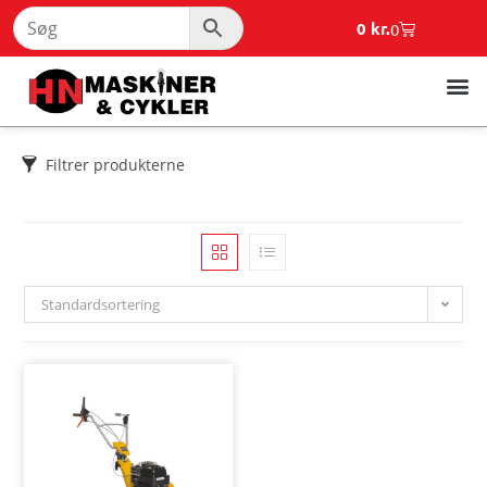
0
kr.
0
Filtrer produkterne
Standardsortering