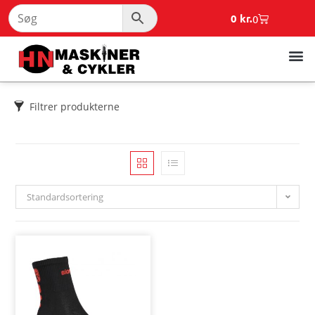
0
kr.
0
Filtrer produkterne
Standardsortering