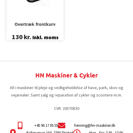
Overtræk frontkurv
130
kr.
Inkl. moms
HN Maskiner & Cykler
Alt i maskiner til pleje og vedligeholdelse af have, park, skov og
vejarealer. Samt salg og reparation af cykler og scootere m.m.
CVR: 20570830
+45 96 17 05 55
henning@hn-maskiner.dk
Ballerumvej 104, 7700 Thisted
Man - Fre: 7:30 - 17:00