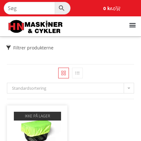
0
kr.
0
Filtrer produkterne
Standardsortering
IKKE PÅ LAGER