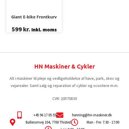
Giant E-bike Frontkurv
599
kr.
Inkl. moms
HN Maskiner & Cykler
Alt i maskiner til pleje og vedligeholdelse af have, park, skov og
vejarealer. Samt salg og reparation af cykler og scootere m.m.
CVR: 20570830
+45 96 17 05 55
henning@hn-maskiner.dk
Ballerumvej 104, 7700 Thisted
Man - Fre: 7:30 - 17:00