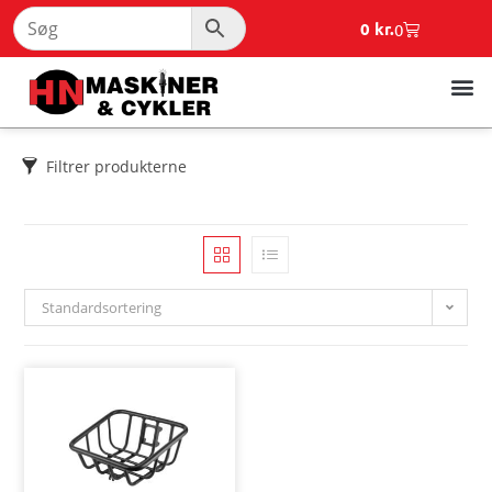
0
kr.
0
Filtrer produkterne
Standardsortering