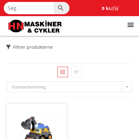
0
kr.
0
Filtrer produkterne
Standardsortering