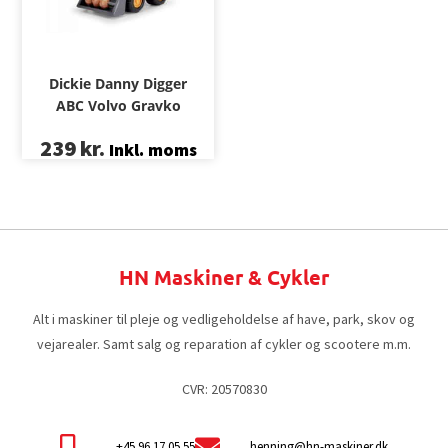
Dickie Danny Digger
ABC Volvo Gravko
239
kr.
Inkl. moms
HN Maskiner & Cykler
Alt i maskiner til pleje og vedligeholdelse af have, park, skov og
vejarealer. Samt salg og reparation af cykler og scootere m.m.
CVR: 20570830
+45 96 17 05 55
henning@hn-maskiner.dk