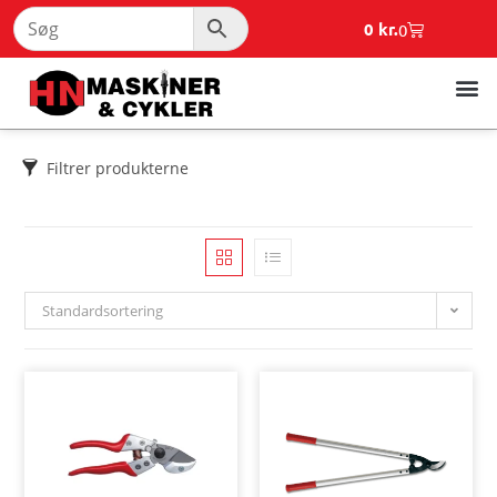
0
kr.
0
Filtrer produkterne
Standardsortering