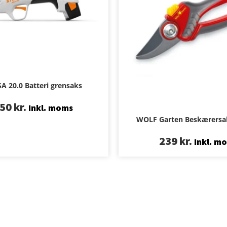
SA 20.0 Batteri grensaks
650
kr.
Inkl. moms
WOLF Garten Beskærersa
239
kr.
Inkl. m