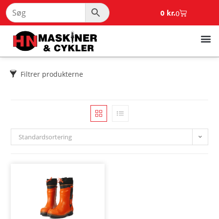
0
kr.
0
Filtrer produkterne
Standardsortering