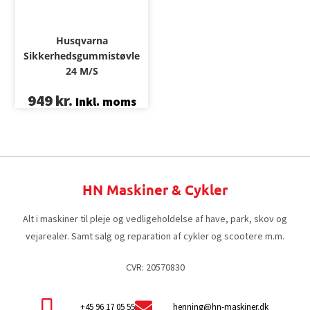
Husqvarna
Sikkerhedsgummistøvle
24 M/S
949
kr.
Inkl. moms
HN Maskiner & Cykler
Alt i maskiner til pleje og vedligeholdelse af have, park, skov og
vejarealer. Samt salg og reparation af cykler og scootere m.m.
CVR: 20570830
+45 96 17 05 55
henning@hn-maskiner.dk