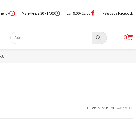
ner.dk
Man - Fre: 7:30 - 17:00
Lør: 9:00 - 12:00
Følg os på Facebook
0
kt
VISNING:
20
40
ALLE