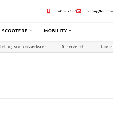
+45 96 17 05 55
henning@hn-maski
SCOOTERE
MOBILITY
kel- og scooterværksted
Reservedele
Konta