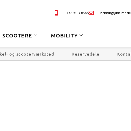
+45 96 17 05 55
henning@hn-maski
SCOOTERE
MOBILITY
kel- og scooterværksted
Reservedele
Konta