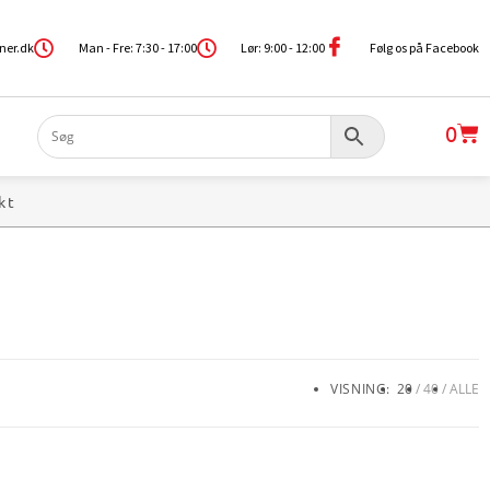
ner.dk
Man - Fre: 7:30 - 17:00
Lør: 9:00 - 12:00
Følg os på Facebook
0
kt
VISNING:
20
40
ALLE