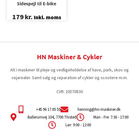
Sidespejl til E-bike
179
kr.
Inkl. moms
HN Maskiner & Cykler
Alt i maskiner til pleje og vedligeholdelse af have, park, skov og
vejarealer. Samt salg og reparation af cykler og scootere m.m.
CVR: 20570830
+45 96 17 05 55
henning@hn-maskiner.dk
Ballerumvej 104, 7700 Thisted
Man - Fre: 7:30 - 17:00
Lør: 9:00 - 12:00