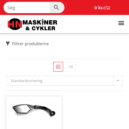
0
kr.
0
Filtrer produkterne
Standardsortering