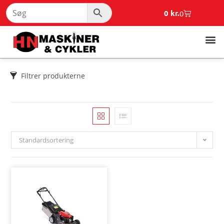
0
kr.
0
Filtrer produkterne
Standardsortering