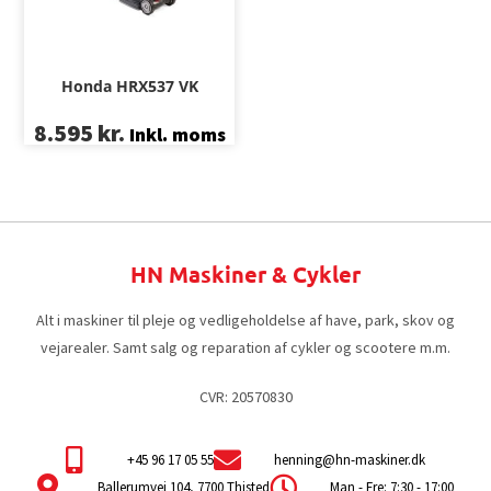
Honda HRX537 VK
8.595
kr.
Inkl. moms
HN Maskiner & Cykler
Alt i maskiner til pleje og vedligeholdelse af have, park, skov og
vejarealer. Samt salg og reparation af cykler og scootere m.m.
CVR: 20570830
+45 96 17 05 55
henning@hn-maskiner.dk
Ballerumvej 104, 7700 Thisted
Man - Fre: 7:30 - 17:00