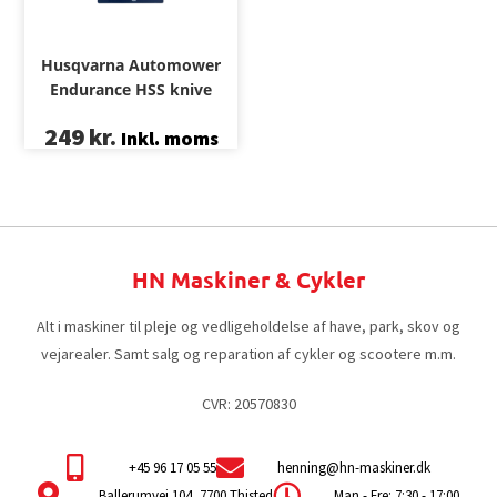
Husqvarna Automower
Endurance HSS knive
249
kr.
Inkl. moms
HN Maskiner & Cykler
Alt i maskiner til pleje og vedligeholdelse af have, park, skov og
vejarealer. Samt salg og reparation af cykler og scootere m.m.
CVR: 20570830
+45 96 17 05 55
henning@hn-maskiner.dk
Ballerumvej 104, 7700 Thisted
Man - Fre: 7:30 - 17:00