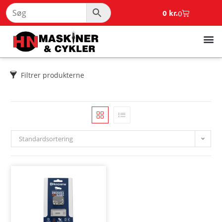
0
kr.
0
Filtrer produkterne
Standardsortering