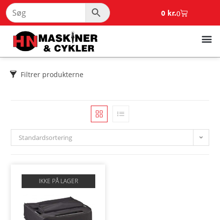
0
kr.
0
Filtrer produkterne
Standardsortering
IKKE PÅ LAGER