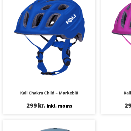
Kali Chakra Child – Mørkeblå
Kal
299
kr.
2
Inkl. moms