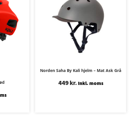
Norden Saha By Kali hjelm – Mat Ask Grå
449
kr.
Rød
Inkl. moms
oms