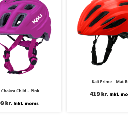
Kali Prime – Mat 
i Chakra Child – Pink
419
kr.
Inkl. m
99
kr.
Inkl. moms