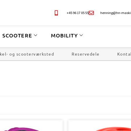
+45 96 17 05 55
henning@hn-maski
SCOOTERE
MOBILITY
kel- og scooterværksted
Reservedele
Konta