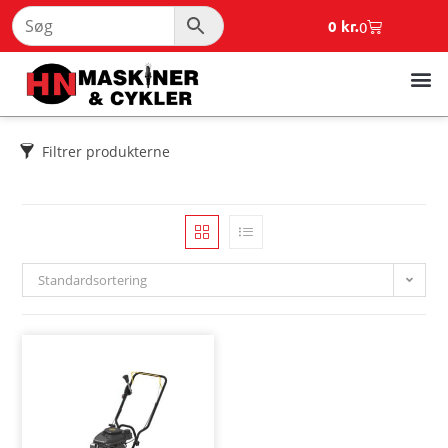
0
kr.
0
Filtrer produkterne
Standardsortering