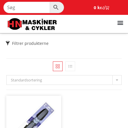
0
kr.
0
Filtrer produkterne
Standardsortering