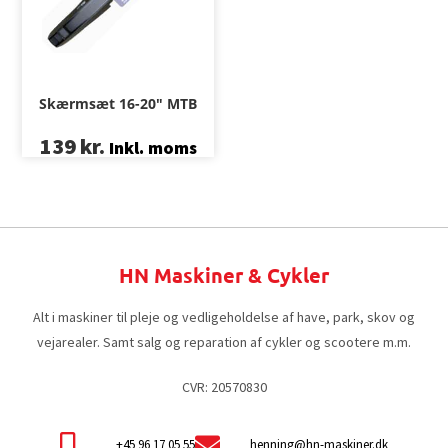
Skærmsæt 16-20″ MTB
139
kr.
Inkl. moms
HN Maskiner & Cykler
Alt i maskiner til pleje og vedligeholdelse af have, park, skov og
vejarealer. Samt salg og reparation af cykler og scootere m.m.
CVR: 20570830
+45 96 17 05 55
henning@hn-maskiner.dk