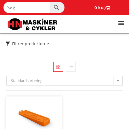
0
kr.
0
Filtrer produkterne
Standardsortering