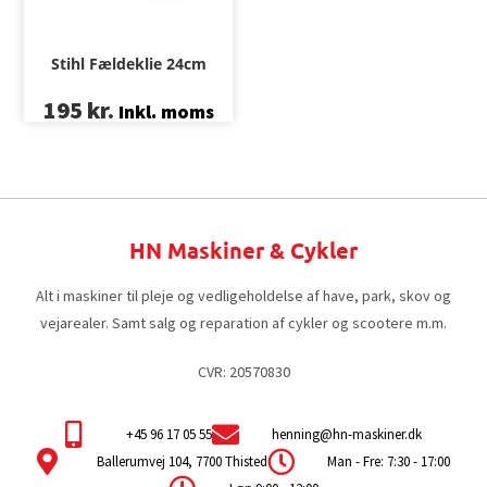
Stihl Fældeklie 24cm
195
kr.
Inkl. moms
HN Maskiner & Cykler
Alt i maskiner til pleje og vedligeholdelse af have, park, skov og
vejarealer. Samt salg og reparation af cykler og scootere m.m.
CVR: 20570830
+45 96 17 05 55
henning@hn-maskiner.dk
Ballerumvej 104, 7700 Thisted
Man - Fre: 7:30 - 17:00