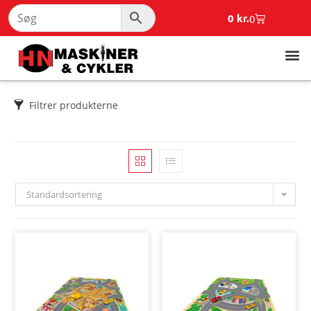
0
kr.
0
Filtrer produkterne
Standardsortering