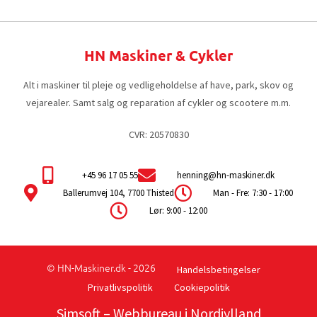
HN Maskiner & Cykler
Alt i maskiner til pleje og vedligeholdelse af have, park, skov og
vejarealer. Samt salg og reparation af cykler og scootere m.m.
CVR: 20570830
+45 96 17 05 55
henning@hn-maskiner.dk
Ballerumvej 104, 7700 Thisted
Man - Fre: 7:30 - 17:00
Lør: 9:00 - 12:00
© HN-Maskiner.dk - 2026
Handelsbetingelser
Privatlivspolitik
Cookiepolitik
Simsoft
– Webbureau i Nordjylland