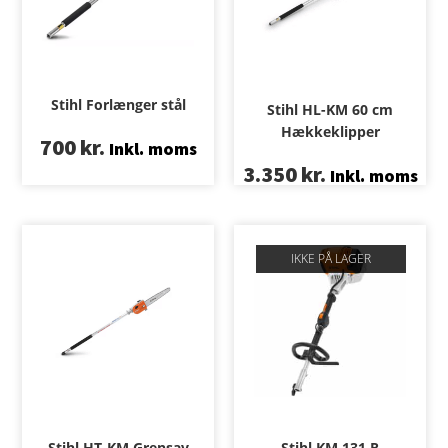
Stihl Forlænger stål
Stihl HL-KM 60 cm
Hækkeklipper
700
kr.
Inkl. moms
3.350
kr.
Inkl. moms
IKKE PÅ LAGER
Stihl HT-KM Grensav
Stihl KM 131 R