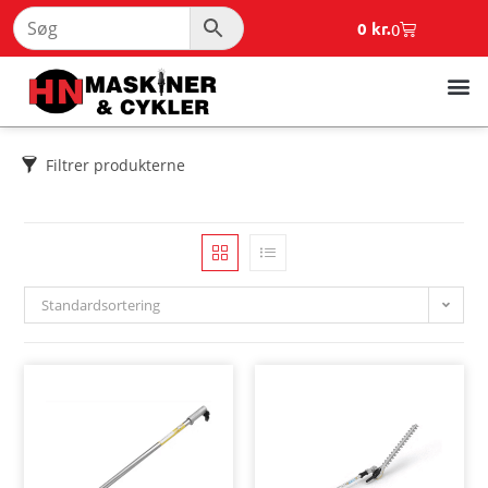
0
kr.
0
Filtrer produkterne
Standardsortering