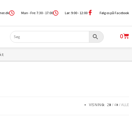
ner.dk
Man - Fre: 7:30 - 17:00
Lør: 9:00 - 12:00
Følg os på Facebook
0
kt
VISNING:
20
40
ALLE