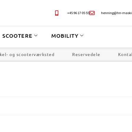
+45 96 17 05 55
henning@hn-maski
SCOOTERE
MOBILITY
kel- og scooterværksted
Reservedele
Konta