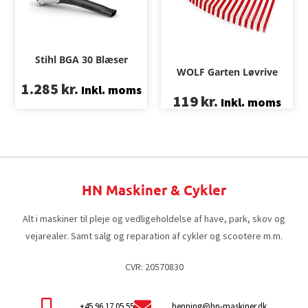
Stihl BGA 30 Blæser
WOLF Garten Løvrive
1.285
kr.
Inkl. moms
119
kr.
Inkl. moms
HN Maskiner & Cykler
Alt i maskiner til pleje og vedligeholdelse af have, park, skov og
vejarealer. Samt salg og reparation af cykler og scootere m.m.
CVR: 20570830
+45 96 17 05 55
henning@hn-maskiner.dk