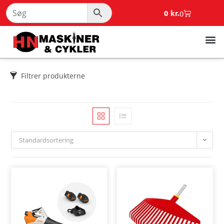
0
kr.
0
Filtrer produkterne
Standardsortering