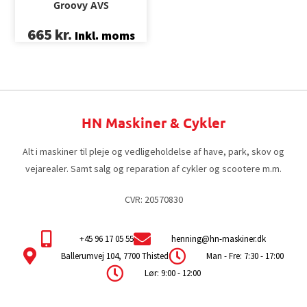
Groovy AVS
665
kr.
Inkl. moms
HN Maskiner & Cykler
Alt i maskiner til pleje og vedligeholdelse af have, park, skov og
vejarealer. Samt salg og reparation af cykler og scootere m.m.
CVR: 20570830
+45 96 17 05 55
henning@hn-maskiner.dk
Ballerumvej 104, 7700 Thisted
Man - Fre: 7:30 - 17:00
Lør: 9:00 - 12:00