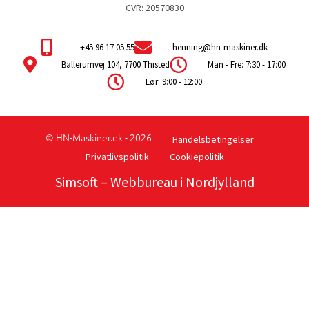
CVR: 20570830
+45 96 17 05 55
henning@hn-maskiner.dk
Ballerumvej 104, 7700 Thisted
Man - Fre: 7:30 - 17:00
Lør: 9:00 - 12:00
© HN-Maskiner.dk - 2026
Handelsbetingelser
Privatlivspolitik
Cookiepolitik
Simsoft
– Webbureau i Nordjylland