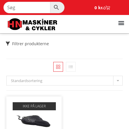
0
kr.
0
Filtrer produkterne
Standardsortering
IKKE PÅ LAGER