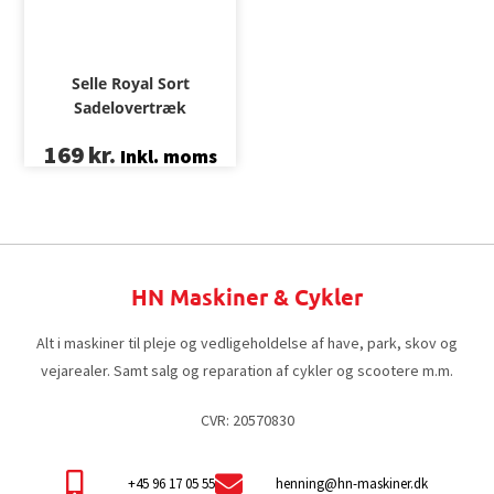
Selle Royal Sort
Sadelovertræk
169
kr.
Inkl. moms
HN Maskiner & Cykler
Alt i maskiner til pleje og vedligeholdelse af have, park, skov og
vejarealer. Samt salg og reparation af cykler og scootere m.m.
CVR: 20570830
+45 96 17 05 55
henning@hn-maskiner.dk