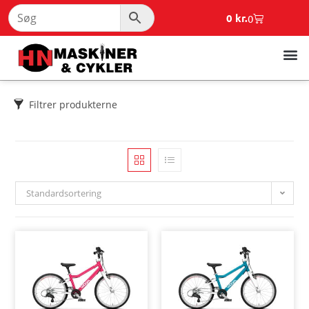
0
kr.
0
Filtrer produkterne
Standardsortering