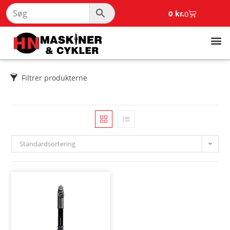
0
kr.
0
Filtrer produkterne
Standardsortering