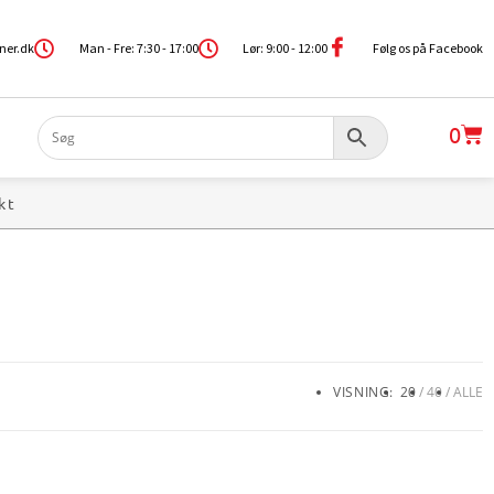
ner.dk
Man - Fre: 7:30 - 17:00
Lør: 9:00 - 12:00
Følg os på Facebook
0
kt
VISNING:
20
40
ALLE