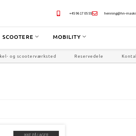
+45 96 17 05 55
henning@hn-maski
SCOOTERE
MOBILITY
kel- og scooterværksted
Reservedele
Konta
IKKE PÅ LAGER