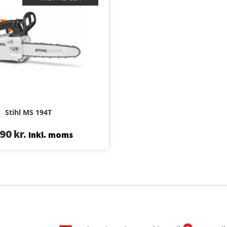
Stihl MS 194T
890
kr.
Inkl. moms