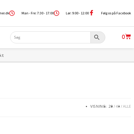
ner.dk
Man - Fre: 7:30 - 17:00
Lør: 9:00 - 12:00
Følg os på Facebook
0
kt
VISNING:
20
40
ALLE