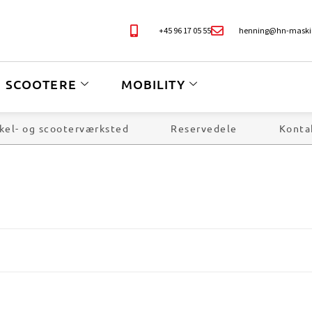
+45 96 17 05 55
henning@hn-maski
SCOOTERE
MOBILITY
kel- og scooterværksted
Reservedele
Konta