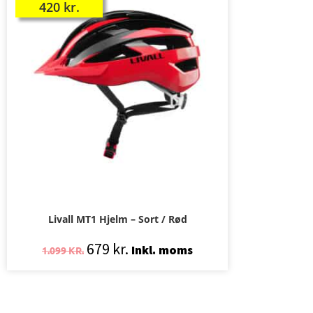
420
kr.
Livall MT1 Hjelm – Sort / Rød
679
kr.
Inkl. moms
1.099
KR.