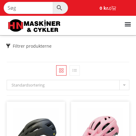
0
kr.
0
Filtrer produkterne
Standardsortering