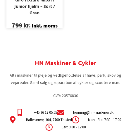
Junior hjelm – Sort /
Grøn
799
kr.
Inkl. moms
HN Maskiner & Cykler
Alt i maskiner til pleje og vedligeholdelse af have, park, skov og
vejarealer. Samt salg og reparation af cykler og scootere m.m.
CVR: 20570830
+45 96 17 05 55
henning@hn-maskiner.dk
Ballerumvej 104, 7700 Thisted
Man - Fre: 7:30 - 17:00
Lør: 9:00 - 12:00